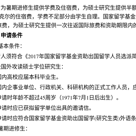
方为暑期进修生提供学费及住宿费，为硕士研究生提供半
克尔的住宿费，学费不足部分由学生自理。国家留学基金
旅费，为硕士研究生提供一次往返国际旅费和资助期限内
、申请条件
基本条件：
请人须符合《
2017
年国家留学基金资助出国留学人员选派
赴国外攻读硕士学位研究生：
国内高校应届本科毕业生。
国内企事业单位、行政机关、科研机构的正式工作人员，
申请时年龄不超过
45
周岁（
1971
年
7
月
1
日后出生）。
申请时应已获拟留学单位出具的邀请信。
申请时应符合国家留学基金资助出国留学
(
研究生类
)
外语
暑期进修生：