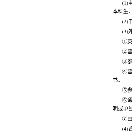
(1)
本科生
(2)
(3)
①
②
③
④
书。
⑤
⑥
明或单
⑦
(4)