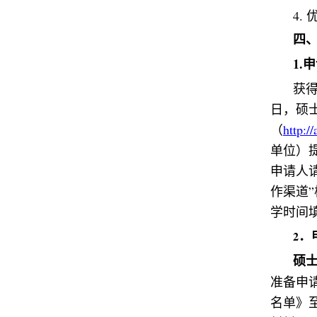
4.
四
1.
申
获
日，硕
（
http:/
单位）
申请人
作渠道
”
学时间
2
．
硕
准备申
名单》