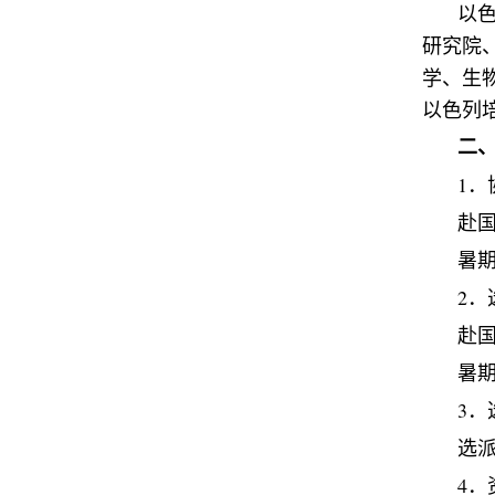
以
研究院
学、生
以色列
二
1
．
赴
暑
2
．
赴
暑
3
．
选
4
．