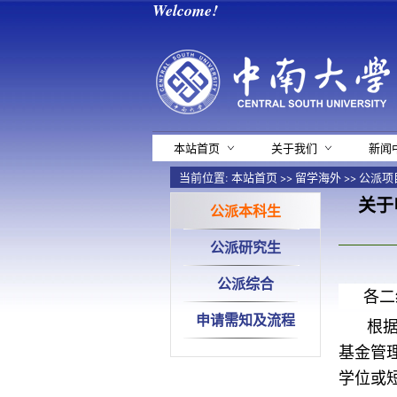
Welcome!
本站首页
关于我们
新闻
当前位置:
本站首页
>>
留学海外
>>
公派项
关于
公派本科生
公派研究生
公派综合
各二
申请需知及流程
根
基金管
学位或