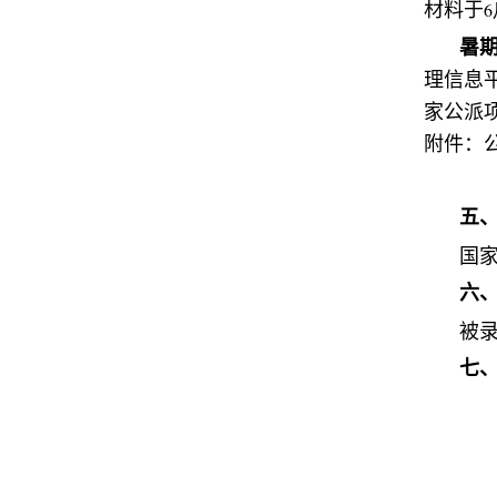
材料于
6
暑
理信息
家公派
附件：
五
国
六
被
七