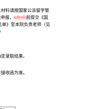
上材料请按国家公派留学管
统申报，
6
9
前提交《国
月
日
名单》至本院负责老师（见
）
确定录取结果。
方接收函为准。