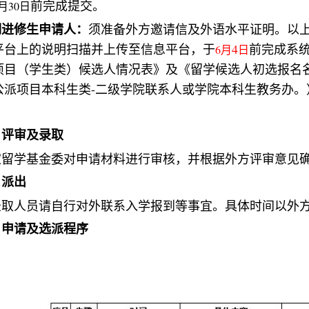
前完成提交。
月30日
期进修生申请人：
须准备外方邀请信及外语水平证明。以
平台上的说明扫描并上传至信息平台，于
4
前完成系
6
月
日
项目（学生类）候选人情况表》及《留学候选人初选报名
公派项目本科生类
-
二级学院联系人或学院本科生教务办。
、评审及录取
家留学基金委对申请材料进行审核，并根据外方评审意见
、派出
录取人员请自行对外联系入学报到等事宜。具体时间以外
、申请及选派程序