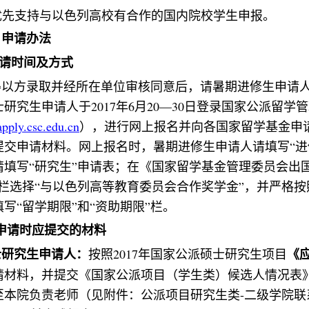
优先支持与以色列高校有合作的国内院校学生申报。
、申请办法
请时间及方式
得以方录取并经所在单位审核同意后，请暑期进修生申请
士研究生申请人于
2017
年
6
月
20—30
日登录国家公派留学管
/apply.csc.edu.cn
），进行网上报名并向各国家留学基金申
提交申请材料。网上报名时，暑期进修生申请人请填写
“
进
请填写
“
研究生
”
申请表；在《国家留学基金管理委员会出
栏选择
“
与以色列高等教育委员会合作奖学金
”
，并严格按
填写
“
留学期限
”
和
“
资助期限
”
栏。
申请时应提交的材料
士研究生申请人：
按照
2017
年国家公派硕士研究生项目
《
请材料，并提交《国家公派项目（学生类）候选人情况表
至本院负责老师（见附件：公派项目研究生类
-
二级学院联