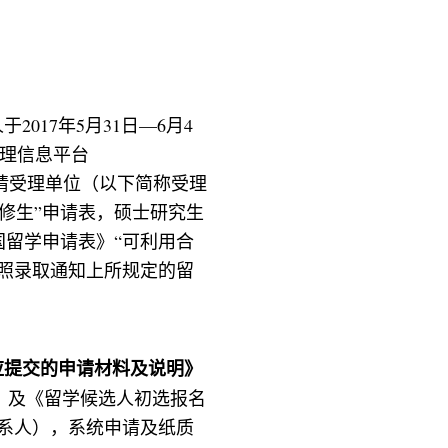
人于
2017
年
5
月
31
日
—6
月
4
理信息平台
请受理单位（以下简称受理
修生
”
申请表，硕士研究生
国留学申请表》
“
可利用合
照录取通知上所规定的留
应提交的申请材料及说明》
》及《留学候选人初选报名
系人），系统申请及纸质