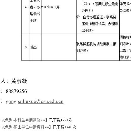
系人：黄彦凝
话：
88879256
箱：
gongpailiuxue@csu.edu.cn
17 以色列-本科生暑期进修.rar
】已下载
1721
次
17 以色列-硕士学位申请资料.rar
】已下载
1740
次