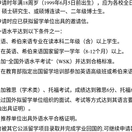
申请时年满
18
周岁（
1999
年
6
月
5
日前出生），应为各校全
、硕士研究生、或硕博连读一、二年级博士生。
申请时应已获拟留学单位出具的邀请信。
外语水平达到以下条件之一：
英语、希伯来语专业在读本科二年级（含）以上学生。
曾在英语、希伯来语国家留学一学年（
8-12
个月）以上。
参加
“
全国外语水平考试
”
（
WSK
）并达到合格标准。
曾在教育部指定出国留学培训部参加英语高级班或希伯来
参加雅思（学术类）、托福考试，成绩达到雅思
6
分、托福
通过国外拟留学单位组织的面试、考试等方式达到其语言
独出具证明）。
由推荐单位出具外语水平合格证明。
曾被其它公派留学项目录取并完成学业回国的
,
可继续申请