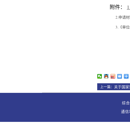
附件：
2.申请材
3.《单
关于国家
上一篇：
综合办
通信