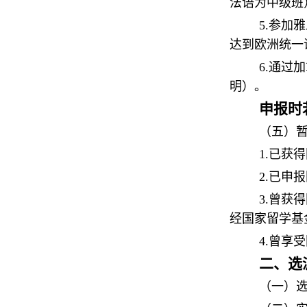
法语为中级班
5.参加
达到欧洲统一语
6.通过
明）。
申报时
（五）
1.已获
2.已申
3.曾获
经国家留学基
4.曾享
二、选
（一）