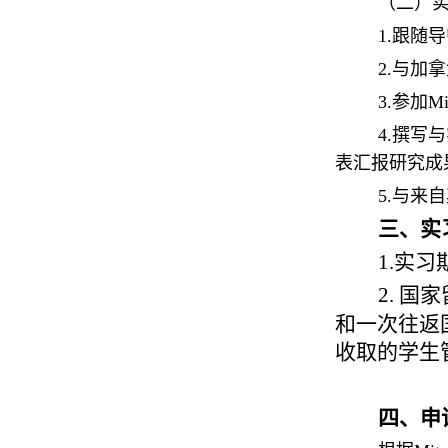
（二）
1.跟随
2.与加
3.参加
4.撰写
表汇报研究成
5.与来
三、实
1.
实习
2.
国家
和一次往返
收取的学生
四、申