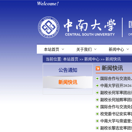
Welcome!
本站首页
关于我们
新闻中心
当前位置:
本站首页
>>
新闻中心
>>
新闻快讯
新闻快讯
公告通知
国际合作与交流处
新闻快讯
中南大学召开202
副校长何军率团出
副校长何旭辉率团
国际合作与交流处
校党委书记安实率
中南大学与旁遮普
副校长黎志宏率团