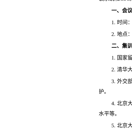
一、会
1. 时间
2. 地点
二、集
1. 国
2. 清
3. 外
护。
4. 北
水平等。
5. 北