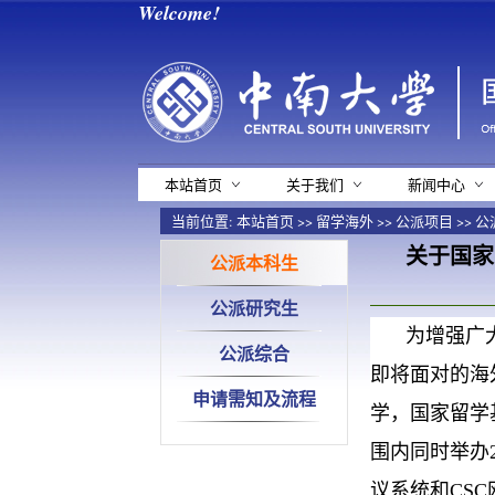
Welcome!
本站首页
关于我们
新闻中心
当前位置:
本站首页
>>
留学海外
>>
公派项目
>>
公
关于国家
公派本科生
公派研究生
为增强广
公派综合
即将面对的海
申请需知及流程
学，国家留学
围内同时举办
议系统和CS