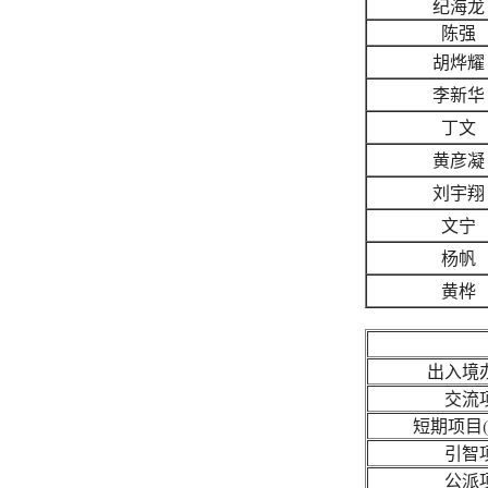
纪海龙
陈强
胡烨耀
李新华
丁文
黄彦凝
刘宇翔
文宁
杨帆
黄桦
出入境
交流
短期项目(
引智
公派