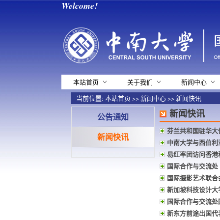
Welcome!
本站首页
关于我们
新闻中心
当前位置:
本站首页
>>
新闻中心
>>
新闻快讯
新闻快讯
公告通知
芬兰共和国驻华大
新闻快讯
中南大学与西伯利
易红率团访问香港
国际合作与交流处
讨会
国际摄影艺术联合
新加坡科技设计大
国际合作与交流处
新东方前途出国代