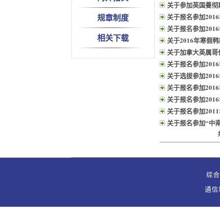
关于参加英国曼彻
规章制度
关于报名参加201
的通知
关于报名参加201
相关下载
关于2016年寒假韩国
报名的通知
关于加拿大英属哥伦
知
关于报名参加201
的通知
关于选拔参加20
关于报名参加2016年
的通知
关于报名参加20
关于报名参加201
的通知
关于报名参加“中南
综合办
通信