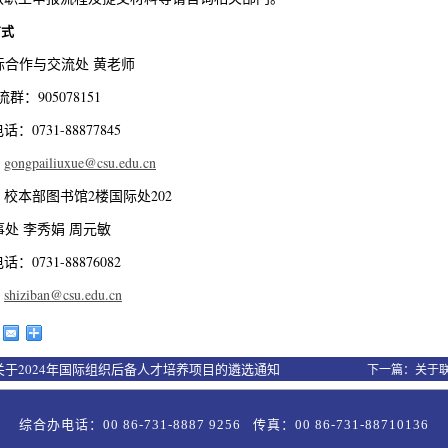
方式
国际合作与交流处 黄老师
群：905078151
：0731-88877845
：
gongpailiuxue@csu.edu.cn
校本部图书馆2楼国际处202
人事处 李秀娟 周元敏
：0731-88876082
：
shiziban@csu.edu.cn
关于2024年国际组织后备人才培养项目的遴选通知
下一篇：
关于
综合办电话：00 86-731-8887 9256 传真：00 86-731-88710136