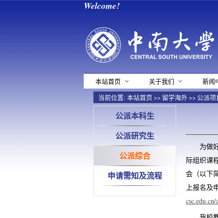
Welcome!
本站首页
关于我们
新闻
当前位置:
本站首页
>>
留学海外
>>
公派项
公派本科生
公派研究生
为做
公派综合
际组织课
会（以下
申请需知及流程
上报名及
csc.edu.cn/
我校