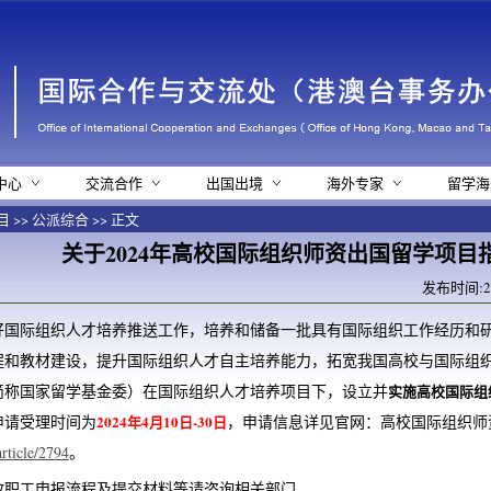
中心
交流合作
出国出境
海外专家
留学海
目
>>
公派综合
>> 正文
关于2024年高校国际组织师资出国留学项目
发布时间:24-
好国际组织人才培养推送工作，培养和储备一批具有国际组织工作经历和
程和教材建设，提升国际组织人才自主培养能力，拓宽我国高校与国际组
简称国家留学基金委）在国际组织人才培养项目下，设立并
实施高校国际组
申请受理时间为
2024
年
4
月
10
日
-30
日
，申请信息详见官网：高校国际组织师
article/2794
。
教职工申报流程及提交材料等请咨询相关部门。