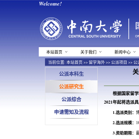
Welcome!
本站首页
关于我们
新闻中心
当前位置:
本站首页
>>
留学海外
>>
公派项目
>>
公
关
公派本科生
公派研究生
根据国家留学
公派综合
2021年起将选
申请需知及流程
1.选派类别：
2.选派规模：
1
3.资助期限：