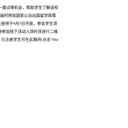
一面试等机会，帮助学生了解该校
委届时将就国家公派出国留学政策
册将于9月5日开放，参会学生须
月份到现场参加线下活动入场时须进行二维
注册学生可在此期间(点击“0ne-