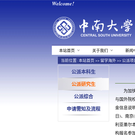
Welcome!
本站首页
关于我们
新闻
当前位置:
本站首页
>>
留学海外
>>
公派项
公派本科生
公派研究生
为加
公派综合
与国外院校
金信息说明
申请需知及流程
日)、南京
利亚墨尔本
构报名参