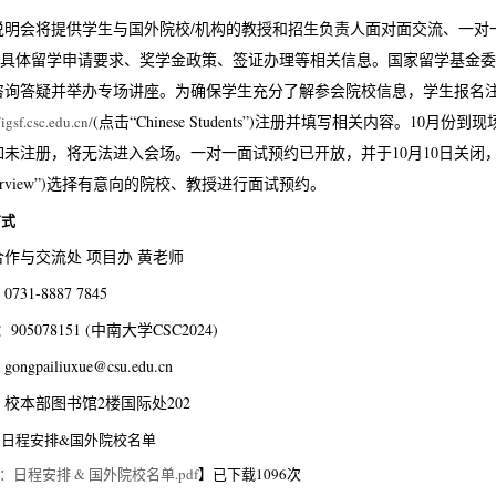
说明会将提供学生与国外院校/机构的教授和招生负责人面对面交流、一对
况、具体留学申请要求、奖学金政策、签证办理等相关信息。国家留学基金
咨询答疑并举办专场讲座。为确保学生充分了解参会院校信息，学生报名注
(点击“Chinese Students”)注册并填写相关内容。10
/igsf.csc.edu.cn/
未注册，将无法进入会场。一对一面试预约已开放，并于10月10日关闭，已
 Interview”)选择有意向的院校、教授进行面试预约。
方式
合作与交流处 项目办 黄老师
731-8887 7845
905078151 (中南大学CSC2024)
ngpailiuxue@csu.edu.cn
校本部图书馆2楼国际处202
：
日程安排&国外院校名单
：日程安排 & 国外院校名单.pdf
】已下载
1096
次