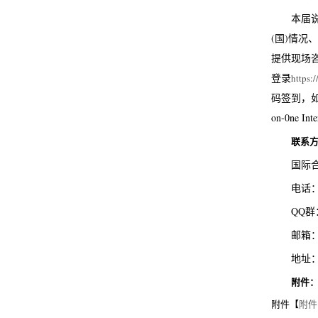
本届
(国)情
提供现场
登录
https:/
码签到，如
on-0ne
联系
国际
电话：0
QQ群：
邮箱：go
地址：
附件
附件【
附件