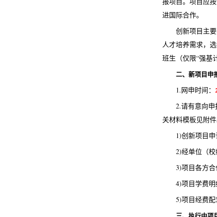
报项目。项目应按
进国际合作。
创新项目主要
人才培养需求，选
班生（仅限“强基计
二、新项目申
1.网申时间：
2.请有意向
关材料模板见附件
1)创新项目
2)经单位（
3)项目各方
4)项目学费
5)项目经费
三、执行中项