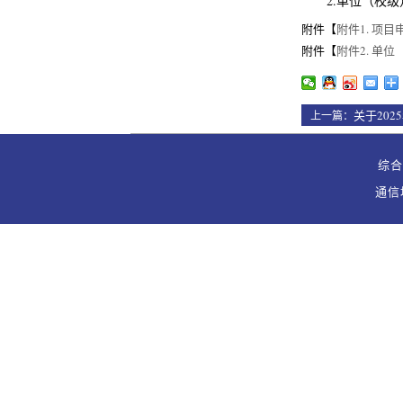
2.单位（校
附件【
附件1. 项目
附件【
附件2. 单位
关于20
上一篇：
综合办
通信