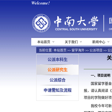
Welcome!
本站首页
关于我们
新闻中心
当前位置:
本站首页
>>
留学海外
>>
公派项目
>>
公
关
公派本科生
公派研究生
一、项目说明
公派综合
国家留学基金
申请需知及流程
报，请认真阅读《
项目的学院做好项
我校今年可新