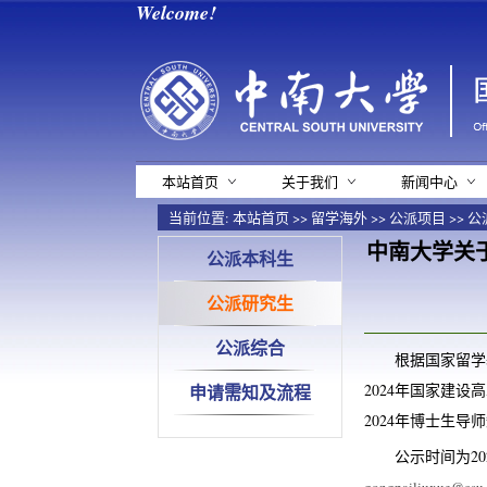
Welcome!
本站首页
关于我们
新闻中心
当前位置:
本站首页
>>
留学海外
>>
公派项目
>>
公
中南大学关
公派本科生
公派研究生
公派综合
根据国家留学
申请需知及流程
2024年国家建
2024年博士生
公示时间为2