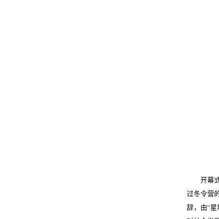
开幕
过冬令营
辞，由“