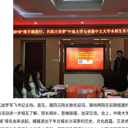
式由罗军飞书记主持。首先，唐四元院长致欢迎词，期待两院在前期搭建
的活动进一步相互了解，短长相补，思维碰撞，加深交流。会上，中南大
星城”得名由来谈起，娓娓道出千年古城长沙深厚的历史、文化底蕴，又讲