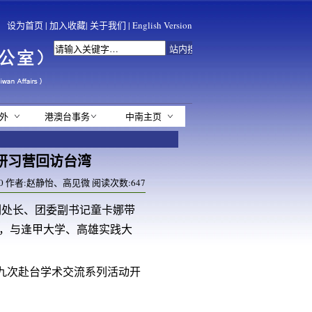
设为首页
|
加入收藏
|
关于我们
|
English Version
外
港澳台事务
中南主页
流研习营回访台湾
00:00 作者:赵静怡、高见微 阅读次数:
647
休副处长、团委副书记童卡娜带
湾，与逢甲大学、高雄实践大
第九次赴台学术交流系列活动开