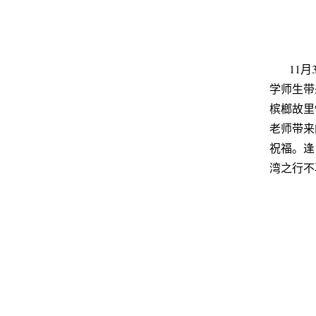
11
学师生带
槟榔故里
老师带来
祝福。逢
湾之行不