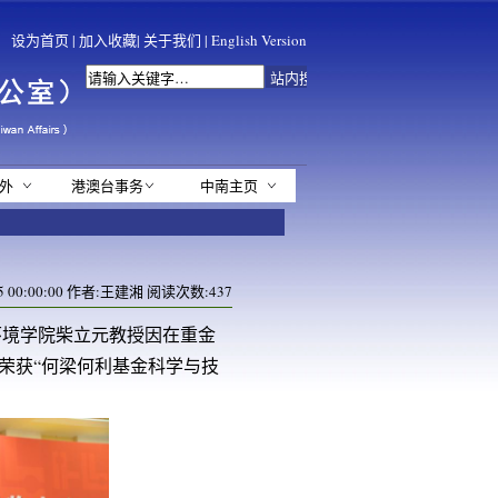
设为首页
|
加入收藏
|
关于我们
|
English Version
外
港澳台事务
中南主页
5 00:00:00 作者:王建湘 阅读次数:
437
与环境学院柴立元教授因在重金
荣获“何梁何利基金科学与技