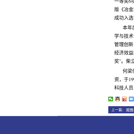
一等奖6
版《冶金
成功入选
本年
学与技术
管理创新
经济效益
奖”。柴
何梁
资，于1
科技人员
湘雅
上一篇：