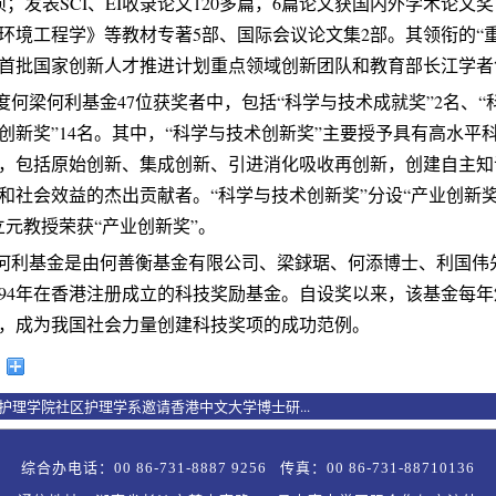
项；发表SCI、EI收录论文120多篇，6篇论文获国内外学术论文
环境工程学》等教材专著5部、国际会议论文集2部。其领衔的“
首批国家创新人才推进计划重点领域创新团队和教育部长江学者
度何梁何利基金47位获奖者中，包括“科学与技术成就奖”2名、“科
创新奖”14名。其中，“科学与技术创新奖”主要授予具有高水平
，包括原始创新、集成创新、引进消化吸收再创新，创建自主知
和社会效益的杰出贡献者。“科学与技术创新奖”分设“产业创新奖
立元教授荣获“产业创新奖”。
何利基金是由何善衡基金有限公司、梁銶琚、何添博士、利国伟
994年在香港注册成立的科技奖励基金。自设奖以来，该基金每年
，成为我国社会力量创建科技奖项的成功范例。
护理学院社区护理学系邀请香港中文大学博士研...
综合办电话：00 86-731-8887 9256 传真：00 86-731-88710136