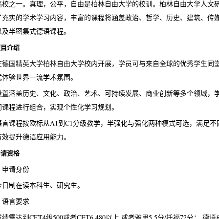
高校之一。真理，公平，自由是柏林自由大学的校训。柏林自由大学人文
了充实的学术学习内容，丰富的课程将涵盖政治、哲学、历史、建筑、传
以及半密集式德语课程。
项目介绍
在德国精英大学柏林自由大学校内开展，学员可与来自全球的优秀学生同
式体验世界一流学术氛围。
置涵盖历史、文化、政治、艺术、可持续发展、商业创新等多个领域，学员可根据
门课程进行组合，实现个性化学习规划。
语言课程按欧标从A1到C1分级教学，半强化与强化两种模式可选，满足
有效提升德语应用能力。
申请资格
）申请身份
全日制在读本科生、研究生。
）语言要求
绩需达到CET4级500或者CET6 480以上,或者雅思5.5分/托福72分