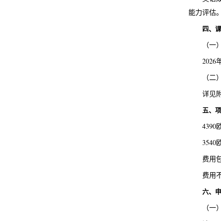
能力评估
四、
（一
202
（二
详见
五、
4390欧
3540
费用
费用
六、
（一