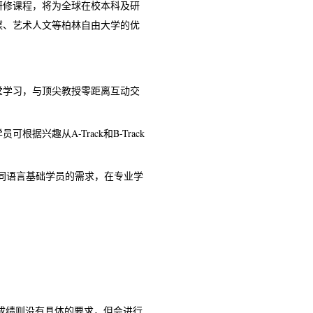
研修课程，将为全球在校本科及研
媒、艺术人文等柏林自由大学的优
堂学习，与顶尖教授零距离互动交
兴趣从A-Track和B-Track
不同语言基础学员的需求，在专业学
； 德语成绩则没有具体的要求，但会进行