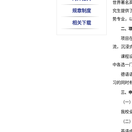
世界著名
规章制度
究生提供
势专业，
相关下载
二、
项目
流，沉浸
课程设
中各选一
德语
习的同时
三、
（一
我校
（二
英语成