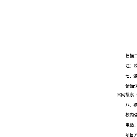
扫描
注：
七、
请确
官网搜索下
八、
校内
电话：8
项目