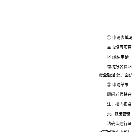
① 申请表填
点击填写项目申请表: 
② 缴纳申请
缴纳报名费4
费全额退 还；面
③ 申请结果
顾问老师将在
注：校内报名
六、派出管理
请确认通行证
室官网搜索下载）