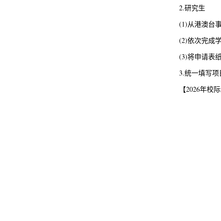
2.研究生
(1)从港澳
(2)依次完
(3)将申请
3.统一填写
【2026年