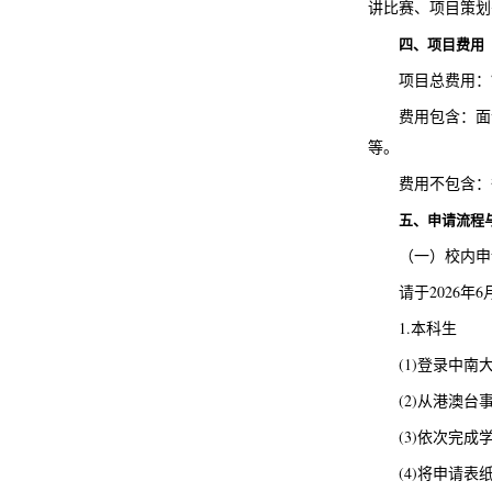
讲比赛、项目策划
四、项目费用
项目总费用：7
费用包含：面
等。
费用不包含：
五、申请流程
（一）校内申
请于2026年
1.本科生
(1)登录中
(2)从港澳
(3)依次完
(4)将申请