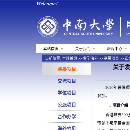
Welcome!
本站首页
关于我们
新闻中心
当前位置:
本站首页
>>
留学海外
>>
寒暑项目
>> 正
关于发
寒暑项目
交流项目
2026年暑
学位项目
参加。
公派项目
一、项目介绍
香港世界50
合作办学
带领下与来自全国
海外拾贝