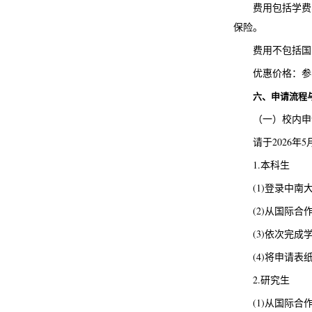
费用包括学费
保险。
费用不包括国
优惠价格：参
六、申请流程
（一）校内申
请于2026年
1.本科生
(1)登录中
(2)从国际
(3)依次完
(4)将申请
2.研究生
(1)从国际