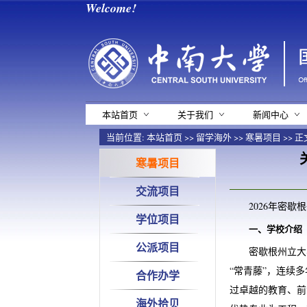
Welcome!
本站首页
关于我们
新闻中心
当前位置:
本站首页
>>
留学海外
>>
寒暑项目
>> 正
寒暑项目
交流项目
2026年密
学位项目
一、学校介绍
公派项目
密歇根州立大
“常青藤”，连续
合作办学
过卓越的教育、前
海外拾贝