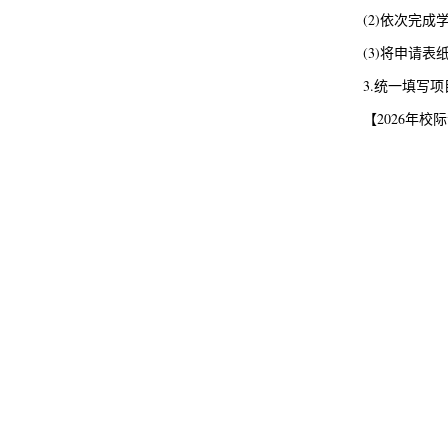
(2)依次完
(3)将申请
3.统一填写
【2026年