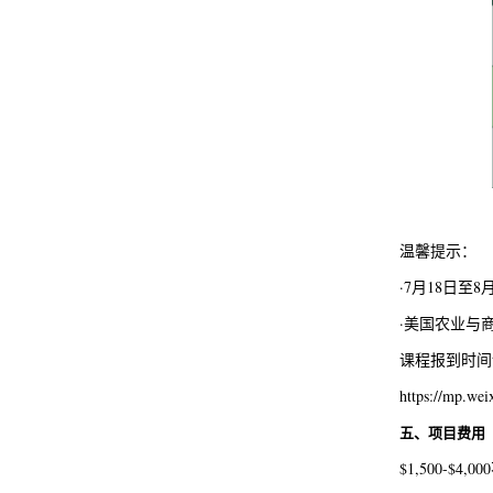
温馨提示：
·7月18日
·美国农业与
课程报到时间
https://mp.w
五、项目费用
$1,500-$