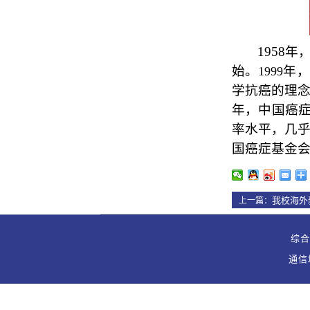
1958
年
始。
年，
1999
学抗癌的理
年，中国癌
率水平，几
国癌症基金
我校海外
上一篇：
综合办
通信