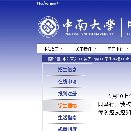
Welcome!
本站首页
关于我们
新闻中心
当前位置:
本站首页
>>
留学中南
>>
学生园地
>> 正
招生信息
在线申请
报到注册
9
月
上
10
园举行，我
学生园地
传防癌抗癌
生活指南
规章制度