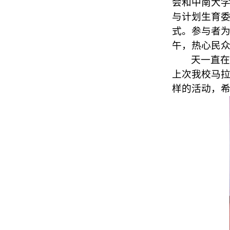
会和中南大
与计划生育
式。参与者
午，热心民
天一直
上次我校马
样的活动，