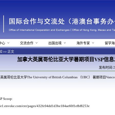
中心
交流合作
出国出境
海外专家
留学海
知
>> 正文
加拿大英属哥伦比亚大学暑期项目VSP信息
发布时间:21-
大英属哥伦比亚大学
The University of British Columbias （UBC） 暑期项目Vanc
P Scoop:
//e1.envoke.com/ext/pages/432fc04dd1d3be184ae60f1efbf8253e