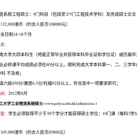
制造系统工程硕士：9门科目（包括至少5门工程技术学科）及完成硕士论文
132,000港币（约合人民币108000元）
：
全日制14-18个月
：
要求：
中南大学大四本科生（将能正常毕业并获得本科毕业证和学位证）或历届毕
专业必修课平均成绩必须在80分以上。顺利完成大学本科第一、二、三学年
科 不及格；
语六级450分/雅思6.5分/托福92分以上，符合其中一项要求即可；
2012年8月
时间：
工大学工业物流系统硕士
(
www.polyu.edu.hk/admission
)
学生必须取得不少于30个学分才能获得硕士学位：10门课（每科3学
设置：
105,000港币（约合人民币85800元）
：