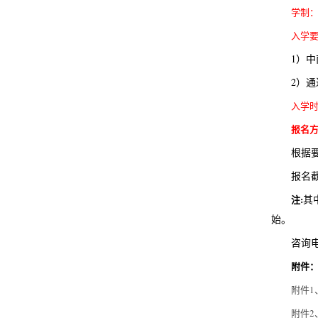
学制
入学
1）
2）通
入学
报名
根据
报名
注
:
其
始。
咨询
附件
附件
附件