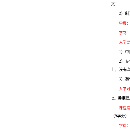
文；
2）
学费
学制
入学
1）
2）
上，没有单
3）英
入学
2
、香港理
课程
（9学分）
学费