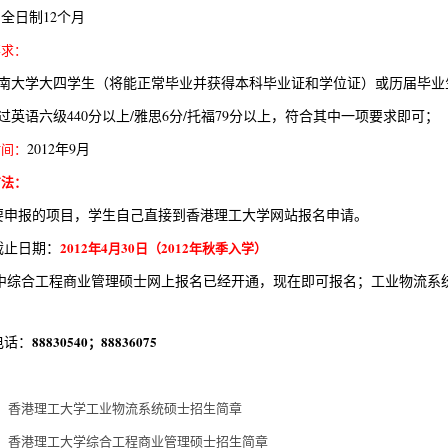
全日制12个月
：
要求：
中南大学大四学生（将能正常毕业并获得本科毕业证和学位证）或历届毕业
过英语六级440分以上/雅思6分/托福79分以上，符合其中一项要求即可；
2012年9月
时间：
方法：
要申报的项目，学生自己直接到香港理工大学网站报名申请。
截止日期：
2012
年
4
月
30
日
（
2012
年秋季入学）
中综合工程商业管理硕士网上报名已经开通，现在即可报名；工业物流系统硕
电话：
88830540
；
88836075
：
1、香港理工大学工业物流系统硕士招生简章
2、香港理工大学综合工程商业管理硕士招生简章